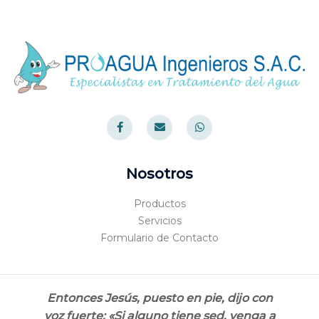
F
E
W
a
n
h
c
v
a
e
e
t
b
l
s
o
o
a
Nosotros
o
p
p
k
e
p
-
Productos
f
Servicios
Formulario de Contacto
Entonces Jesús, puesto en pie, dijo con
voz fuerte: «Si alguno tiene sed, venga a