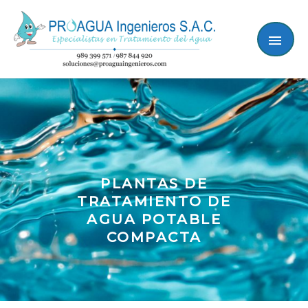
Ir
ME
al
contenido
PRI
PLANTAS DE
TRATAMIENTO DE
AGUA POTABLE
COMPACTA